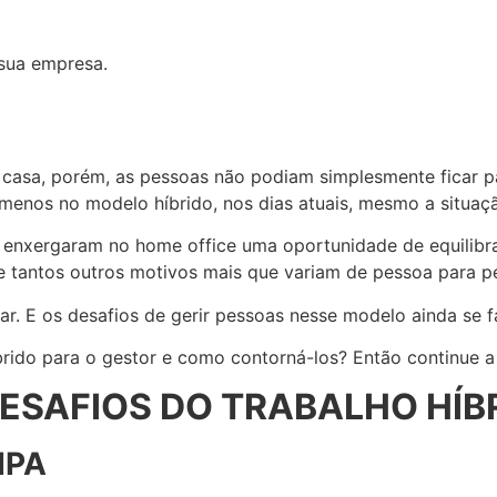
sua empresa.
Entrar em contacto
asa, porém, as pessoas não podiam simplesmente ficar par
menos no modelo híbrido, nos dias atuais, mesmo a situaçã
 enxergaram no home office uma oportunidade de equilibra
 e tantos outros motivos mais que variam de pessoa para 
icar. E os desafios de gerir pessoas nesse modelo ainda s
brido para o gestor e como contorná-los? Então continue a 
DESAFIOS DO TRABALHO HÍB
IPA