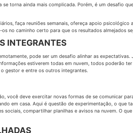
cia se torna ainda mais complicada. Porém, é um desafio q
diários, faça reuniões semanais, ofereça apoio psicológico 
a-os no caminho certo para que os resultados almejados s
S INTEGRANTES
motamente, pode ser um desafio alinhar as expectativas. Já
 as informações estiverem todas em nuvem, todos poderão t
 gestor e entre os outros integrantes.
o, você deve exercitar novas formas de se comunicar par
hando em casa. Aqui é questão de experimentação, o que ta
es sociais, compartilhar planilhas e avisos na nuvem. O qu
LHADAS