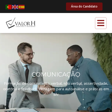
Área do Candidato
COMUNICAÇÃO
Formação de comunicação: verbal, não verbal, assertividade,
oratória e feedback. Filmagem para autoanálise e práticas em
8h.