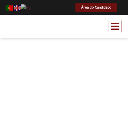
Área do Candidato
PARA QUE SERVE UM PLANO DE
NEGÓCIOS? DESCUBRA OS
BENEFÍCIOS DESSA FERRAMENTA
ESSENCIAL