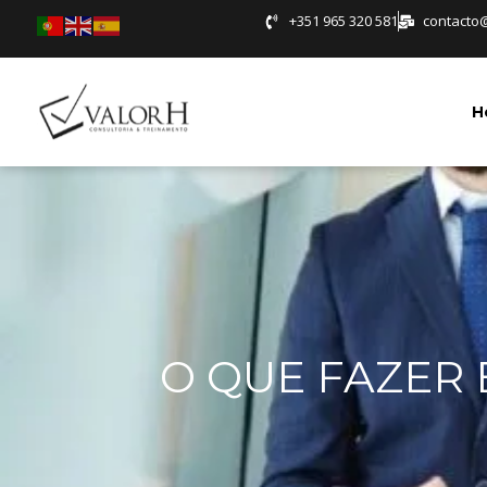
+351 965 320 581
contacto
H
O QUE FAZER