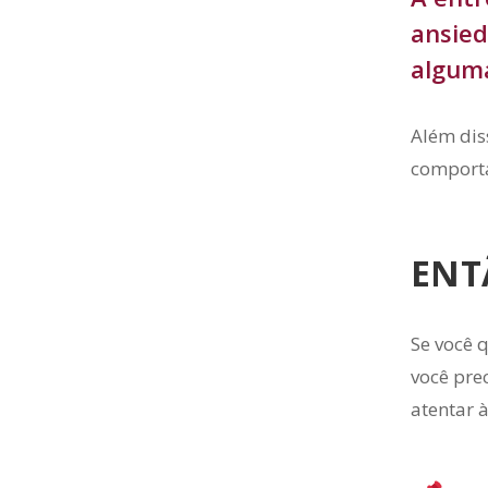
ansied
alguma
Além dis
comporta
ENT
Se você 
você pre
atentar 