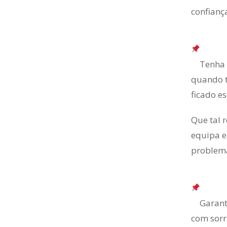
confiança
Tenha 
quando t
ficado es
Que tal 
equipa e
problem
Garant
com sorr