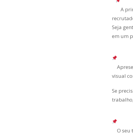
⠀
A pri
recrutad
Seja gen
em um pr
Aprese
visual c
Se preci
trabalho
O seu 