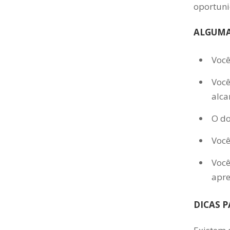
oportuni
ALGUMA
Você
Você
alca
O do
Você
Você
apre
DICAS 