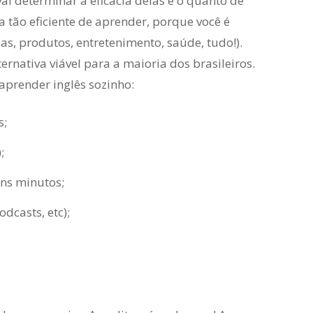
i determinar a eficácia delas é o quanto de
 tão eficiente de aprender, porque você é
as, produtos, entretenimento, saúde, tudo!).
nativa viável para a maioria dos brasileiros.
prender inglês sozinho:
s;
;
uns minutos;
dcasts, etc);