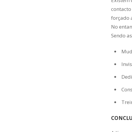
Existem 
contacto
forçado 
No entan
Sendo as
Mude
Invi
Dedi
Cons
Trei
CONCL