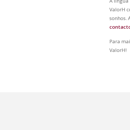
A língua
ValorH c
sonhos. 
contact
Para mai
ValorH!