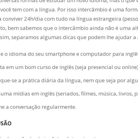
diversas formas de estudar um novo idioma, mas o que va
 você tem com a língua. Por isso intercâmbio é uma forma
a conviver 24h/dia com tudo na língua estrangeira (pesso
to, bem sabemos que o intercâmbio ainda não é uma alter
sim, separamos algumas dicas que podem lhe ajudar a a
 o idioma do seu smartphone e computador para inglê
sta em um bom curso de inglês (seja presencial ou online)
que-se a prática diária da língua, nem que seja por alg
uma mídias em inglês (seriados, filmes, música, livros, po
ne a conversação regularmente.
USÃO