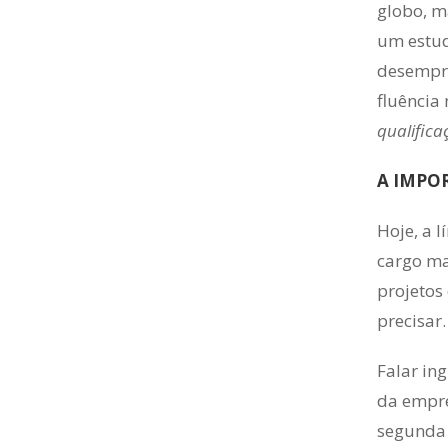
globo, m
um estud
desempre
fluência
qualifica
A IMPO
Hoje, a 
cargo ma
projetos 
precisar.
Falar in
da empre
segunda 