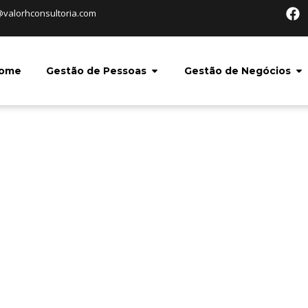
@valorhconsultoria.com
ome
Gestão de Pessoas
Gestão de Negócios
REGO: POR QUE SABE
 MAIS CHANCES DE 
VAGA?