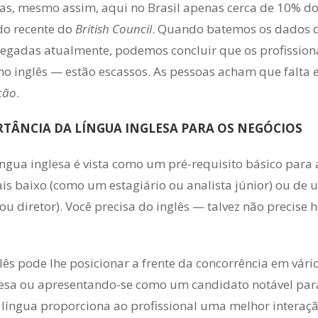
as, mesmo assim, aqui no Brasil apenas cerca de 10% do
o recente do
British Council
. Quando batemos os dados de
gadas atualmente, podemos concluir que os profission
 no inglês — estão escassos. As pessoas acham que falta
ção
.
RTÂNCIA DA LÍNGUA INGLESA PARA OS NEGÓCIOS
língua inglesa é vista como um pré-requisito básico para
is baixo (como um estagiário ou analista júnior) ou de 
ou diretor). Você precisa do inglês — talvez não precise
glês pode lhe posicionar a frente da concorrência em vá
sa ou apresentando-se como um candidato notável para
língua proporciona ao profissional uma melhor interaçã