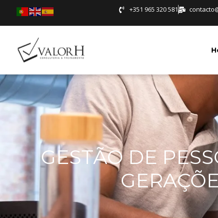
+351 965 320 581
contacto
H
GESTÃO DE PESS
GERAÇÕE