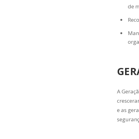
de m
Reco
Mant
orga
GER
A Geraçã
crescera
e as ger
seguranç