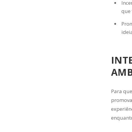
Ince
que 
Prom
idei
INT
AMB
Para que
promova o
experiên
enquanto