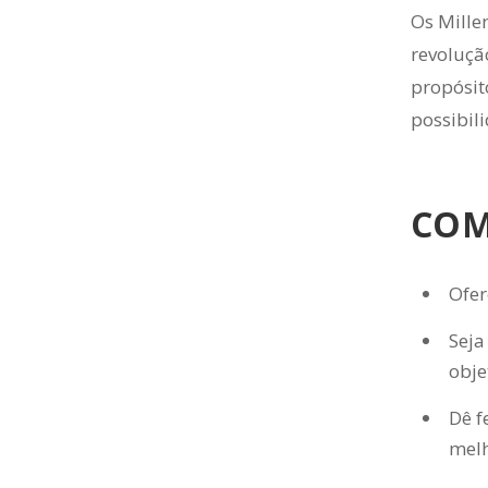
Os Mille
revoluçã
propósit
possibil
COM
Ofer
Seja
obje
Dê f
melh