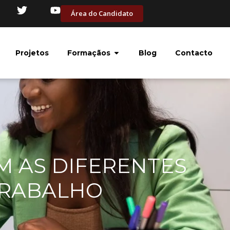
Área do Candidato
Projetos
Formaçãos
Blog
Contacto
M AS DIFERENTES
TRABALHO