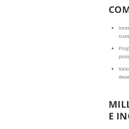
COM
Ince
suas
Prop
poss
Valo
dese
MIL
E I