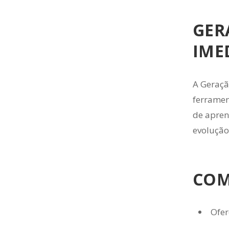
GER
IME
A Geraçã
ferramen
de apren
evolução
COM
Ofer