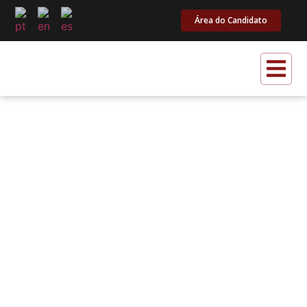
Área do Candidato
4 INOVAÇÕES TRANSFORMANDO
O RH: O FUTURO JÁ COMEÇOU